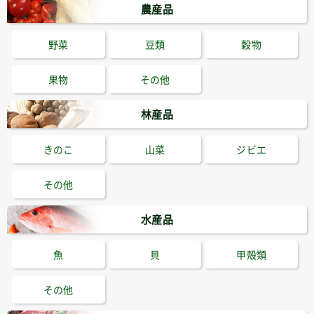
農産品
野菜
豆類
穀物
果物
その他
林産品
きのこ
山菜
ジビエ
その他
水産品
魚
貝
甲殻類
その他