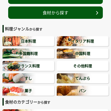
食材から探す
料理ジャンル
から探す
日本料理
イタリア料理
多国籍料理
中国料理
フランス料理
その他料理
すし
てんぷら
菓子
パン
食材のカテゴリー
から探す