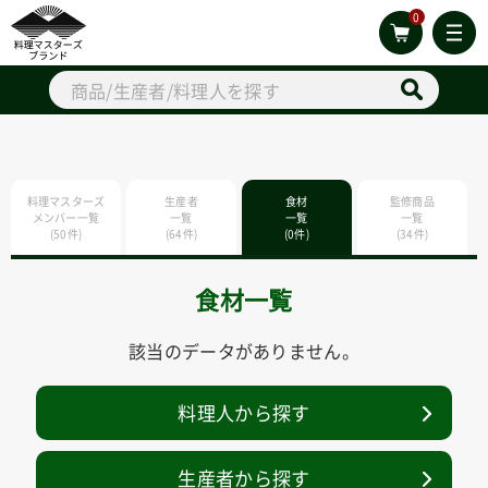
0
料理マスターズ
生産者
食材
監修商品
メンバー一覧
一覧
一覧
一覧
(50件)
(64件)
(0件)
(34件)
食材一覧
該当のデータがありません。
料理人から探す
生産者から探す