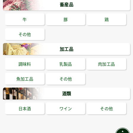
畜産品
牛
豚
鶏
その他
加工品
調味料
乳製品
肉加工品
魚加工品
その他
酒類
日本酒
ワイン
その他