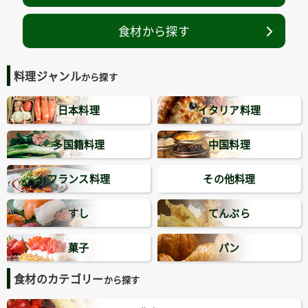
食材から探す
料理ジャンル
から探す
日本料理
イタリア料理
多国籍料理
中国料理
フランス料理
その他料理
すし
てんぷら
菓子
パン
食材のカテゴリー
から探す