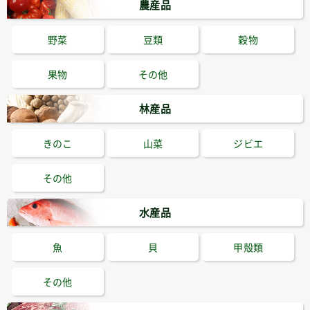
農産品
野菜
豆類
穀物
果物
その他
林産品
きのこ
山菜
ジビエ
その他
水産品
魚
貝
甲殻類
その他