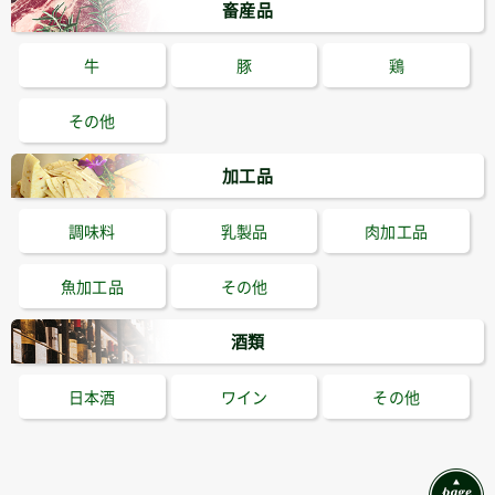
畜産品
牛
豚
鶏
その他
加工品
調味料
乳製品
肉加工品
魚加工品
その他
酒類
日本酒
ワイン
その他