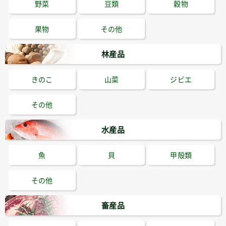
野菜
豆類
穀物
果物
その他
林産品
きのこ
山菜
ジビエ
その他
水産品
魚
貝
甲殻類
その他
畜産品