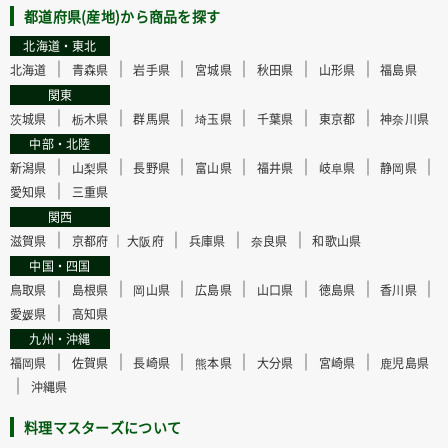
都道府県(産地)から商品を探す
北海道・東北
｜
｜
｜
｜
｜
｜
北海道
青森県
岩手県
宮城県
秋田県
山形県
福島県
関東
｜
｜
｜
｜
｜
｜
茨城県
栃木県
群馬県
埼玉県
千葉県
東京都
神奈川県
中部・北陸
｜
｜
｜
｜
｜
｜
｜
新潟県
山梨県
長野県
富山県
福井県
岐阜県
静岡県
｜
愛知県
三重県
関西
｜
｜
｜
｜
滋賀県
京都府 ｜
大阪府
兵庫県
奈良県
和歌山県
中国・四国
｜
｜
｜
｜
｜
｜
｜
鳥取県
島根県
岡山県
広島県
山口県
徳島県
香川県
｜
愛媛県
高知県
九州・沖縄
｜
｜
｜
｜
｜
｜
福岡県
佐賀県
長崎県
熊本県
大分県
宮崎県
鹿児島県
｜
沖縄県
料理マスターズについて