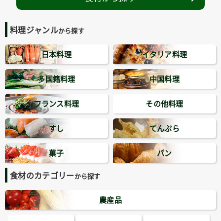
料理ジャンル
から探す
日本料理
イタリア料理
多国籍料理
中国料理
フランス料理
その他料理
すし
てんぷら
菓子
パン
食材のカテゴリー
から探す
農産品