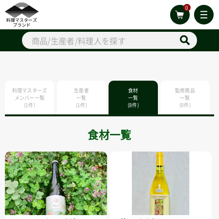
0
料理マスターズ
生産者
食材
監修商品
メンバー一覧
一覧
一覧
一覧
(1件)
(1件)
(8件)
(0件)
食材一覧