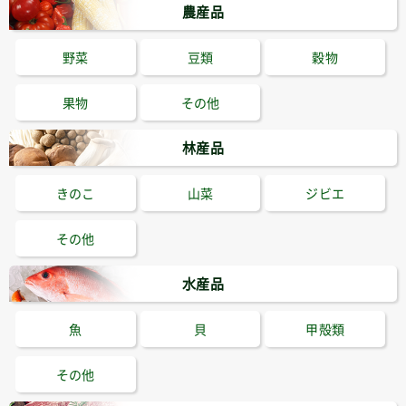
農産品
野菜
豆類
穀物
果物
その他
林産品
きのこ
山菜
ジビエ
その他
水産品
魚
貝
甲殻類
その他