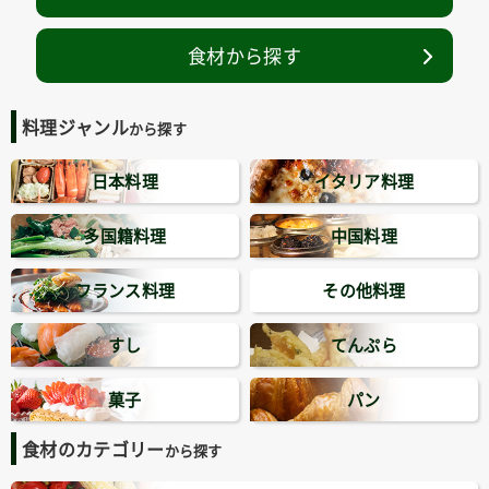
食材から探す
料理ジャンル
から探す
日本料理
イタリア料理
多国籍料理
中国料理
フランス料理
その他料理
すし
てんぷら
菓子
パン
食材のカテゴリー
から探す