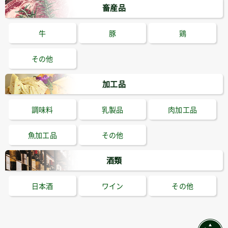
畜産品
牛
豚
鶏
その他
加工品
調味料
乳製品
肉加工品
魚加工品
その他
酒類
日本酒
ワイン
その他