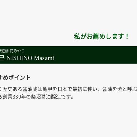
私がお薦めします！
京遊膳 花みやこ
 NISHINO Masami
すめポイント
く歴史ある醤油蔵は亀甲を日本で最初に使い、醤油を紫と呼
る創業330年の柴沼醤油醸造です。