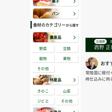
菓子
パン
食材のカテゴリー
から探す
農産品
茨城県
西野 正巳
野菜
豆類
穀物
果物
おす
その他
常陸国に根付
樽仕込みに拘
林産品
きのこ
山菜
ジビエ
その他