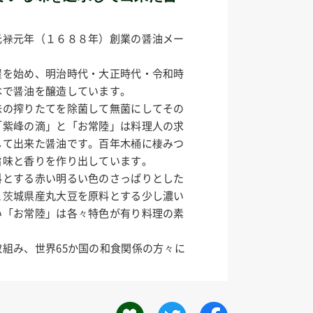
元禄元年（１６８８年）創業の醤油メー
屋を始め、明治時代・大正時代・令和時
本で醤油を醸造しています。
味の搾りたてを除菌して無菌にしてその
「紫峰の滴」と「お常陸」は料理人の求
して出来た醤油です。百年木桶に棲みつ
旨味と香りを作り出しています。
料とする赤い明るい色のさっぱりとした
と茨城県産丸大豆を原料とする少し濃い
い「お常陸」は各々特色が有り料理の素
組み、世界65か国の和食関係の方々に
。