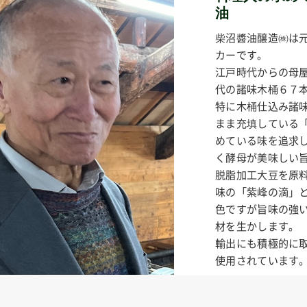
油
柴沼醬油醸造㈱は
カーです。
江戸時代からの母
代の諸味木桶６７
特に木桶仕込み諸
まま充填している
めている味を追求
く酵母が美味しい
脱脂加工大豆を原
味の「紫峰の滴」
色ですが旨味の強
材を生かします。
輸出にも積極的に取
使用されています