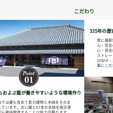
こだわり
335年の
常に最新
心・安全
心・安全
ストレー
100ｍ
事にこだ
にもおよぶ菌が働きやすいような環境作り
油では蔵も含めて昔の建物と木桶をそのま
しています。古い蔵と67本の木桶を毎日使
がら維持管理することは努力が要ります