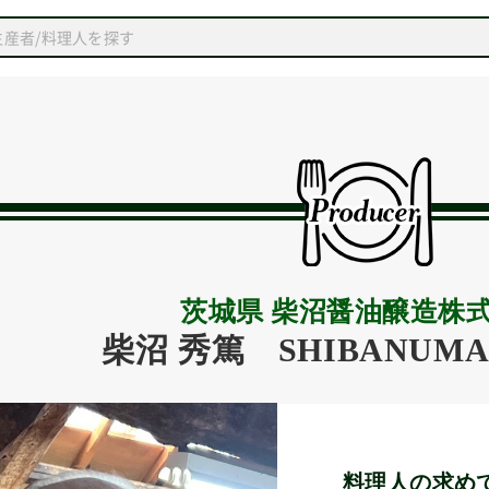
茨城県 柴沼醤油醸造株
柴沼 秀篤
SHIBANUMA 
料理人の求め