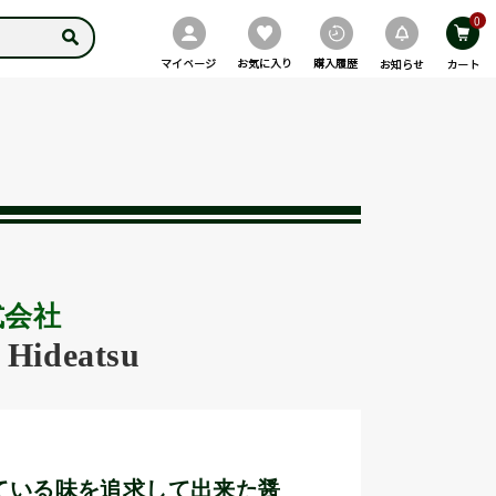
0
式会社
Hideatsu
ている味を追求して出来た醤