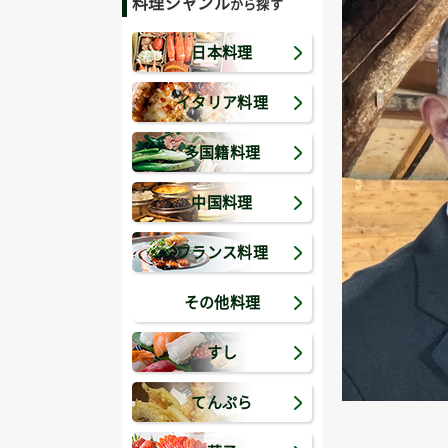
料理ジャンル
から探す
日本料理
イタリア料理
多国籍料理
中国料理
フランス料理
その他料理
すし
てんぷら