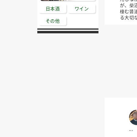
が、柴
日本酒
ワイン
棲む醤
る大切
その他
...