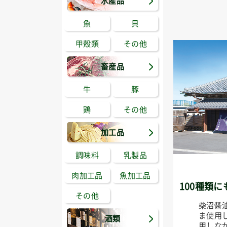
水産品
魚
貝
甲殻類
その他
畜産品
牛
豚
鶏
その他
加工品
調味料
乳製品
肉加工品
魚加工品
100種類
その他
柴沼醤
ま使用
酒類
用しな