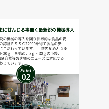
歴史に甘んじる事無く最新鋭の機械導入
鋭の機械の導入を図り世界的な食品の安
の認証ＦＳＳＣ22000を得て製品の安
にこだわっています。 「機内食めんつゆ
ト30ｇ」を始め、3ｇ～30ｇの小袋、
ℓ～18ℓ容器等お客様のニューズに対応する
わっています。