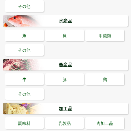
その他
水産品
魚
貝
甲殻類
その他
畜産品
牛
豚
鶏
その他
加工品
調味料
乳製品
肉加工品