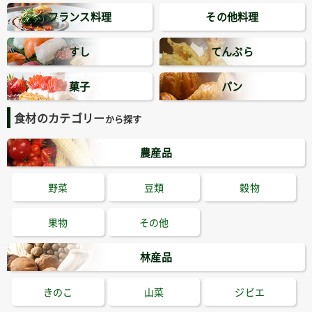
フランス料理
その他料理
すし
てんぷら
菓子
パン
食材のカテゴリー
から探す
農産品
野菜
豆類
穀物
果物
その他
林産品
きのこ
山菜
ジビエ