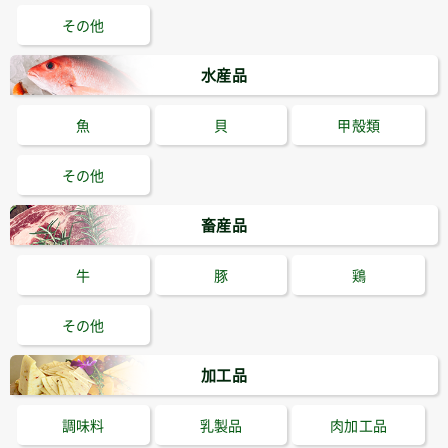
その他
水産品
魚
貝
甲殻類
その他
畜産品
牛
豚
鶏
その他
加工品
調味料
乳製品
肉加工品