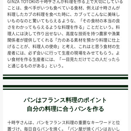
GINZA TOTOKIの十時亨さんが料理を作る上で大切にしている
ことは、食べ手がいつも食べている食材、例えば十時さんが
料理したカブの料理を食べた時に、カブってこんなに美味し
いものなのと驚いてもらえるような、「その食材の本当の良
さをわかってもらえるような料理を作る」ことだという。料
理人には決して作り出せない、高度な技術を持つ農家や漁業
関係者が提供してくれる「力のある素材を預かり料理に仕上
げることが、料理人の使命」と考え、これはと思う食材の生
産者には、必ず会いに行って生産の現場をみせてもらう。よ
い食材を作る生産者には、「一目見ただけでこの人だったら
と通じるものがある」という。
パンはフランス料理のポイント
自分の料理に合うパンを作る
十時亨さんは、パンをフランス料理の重要なキーワードと位
置づけ、毎日自らパンを焼く。「パン屋が焼くパンはおいし