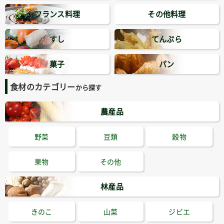
フランス料理
その他料理
すし
てんぷら
菓子
パン
食材のカテゴリー
から探す
農産品
野菜
豆類
穀物
果物
その他
林産品
きのこ
山菜
ジビエ