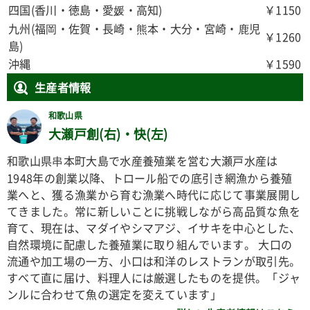
四国(香川・徳島・愛媛・高知)
￥1150
九州(福岡・佐賀・長崎・熊本・大分・宮崎・鹿児
￥1260
島)
沖縄
￥1590
生産者情報
和歌山県
大瀬戸創(右)・快(左)
和歌山県串本町大島で水産養殖業を営む大瀬戸水産は
1948年の創業以降、トロール船での底引き網漁から養殖
業へと、獲る漁業から育む漁業へ時代に応じて事業展開し
てきました。常に新しいことに挑戦しながら高品質な魚を
育て、現在は、マダイやシマアジ、イサキを中心とした、
自然環境に配慮した養殖業に取り組んでいます。 大口の
流通や加工場の一方、小口は和洋のレストランが取引先。
すべて直に届け、料理人には厳選したものを提供。「ジャ
ンルに合わせて魚の選定を変えています」