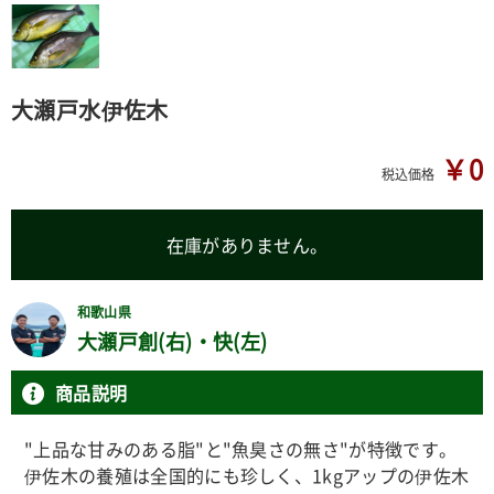
大瀬戸水伊佐木
￥0
税込価格
在庫がありません。
和歌山県
大瀬戸創(右)・快(左)
商品説明
"上品な甘みのある脂"と"魚臭さの無さ"が特徴です。
伊佐木の養殖は全国的にも珍しく、1kgアップの伊佐木